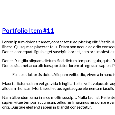
Portfolio Item #11
L
orem ipsum dolor sit amet, consectetur adipiscing elit. Vestibul
libero. Quisque ac placerat felis. Etiam non neque ac odio conseq
Donec consequat, ligula eget suscipit laoreet, sem orci molestie t
Donec fringilla aliquam dictum. Sed dictum tempus ligula, quis effi
Donec sit amet arcu ultrices, porttitor lorem at, egestas sapien. P
Fusce et lobortis dolor. Aliquam velit odio, viverra in nunc in
Mauris dictum, diam vel gravida fringilla, tellus velit vulputat
aliquam rhoncus. Morbi sed lectus eget augue elementum iaculis 
Nam bibendum urna in arcu mollis suscipit. Nulla facilisi. Pellen
sapien vitae tempor accumsan, tellus nisl maximus nisi, ornare v
orci. Quisque eleifend sapien in blandit consectetur.