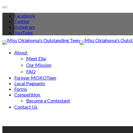
Toggle
navigation
Facebook
Twitter
Instagram
YouTube
About
Meet Ella
Our Mission
FAQ
Forever MOKOTeen
Local Pageants
Forms
Competition
Become a Contestant
Contact Us