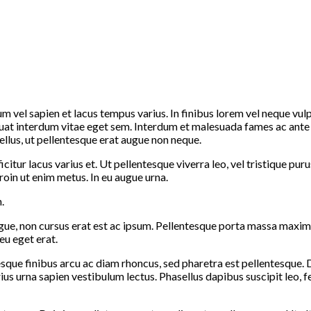
um vel sapien et lacus tempus varius. In finibus lorem vel neque vul
uat interdum vitae eget sem. Interdum et malesuada fames ac ante ip
ellus, ut pellentesque erat augue non neque.
citur lacus varius et. Ut pellentesque viverra leo, vel tristique pur
roin ut enim metus. In eu augue urna.
.
e augue, non cursus erat est ac ipsum. Pellentesque porta massa ma
eu eget erat.
tesque finibus arcu ac diam rhoncus, sed pharetra est pellentesque
arius urna sapien vestibulum lectus. Phasellus dapibus suscipit leo