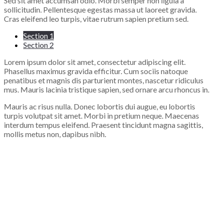
Sed sit amet accumsan odio. Morbi semper non ligula a
sollicitudin. Pellentesque egestas massa ut laoreet gravida.
Cras eleifend leo turpis, vitae rutrum sapien pretium sed.
Section 1
Section 2
Lorem ipsum dolor sit amet, consectetur adipiscing elit.
Phasellus maximus gravida efficitur. Cum sociis natoque
penatibus et magnis dis parturient montes, nascetur ridiculus
mus. Mauris lacinia tristique sapien, sed ornare arcu rhoncus in.
Mauris ac risus nulla. Donec lobortis dui augue, eu lobortis
turpis volutpat sit amet. Morbi in pretium neque. Maecenas
interdum tempus eleifend. Praesent tincidunt magna sagittis,
mollis metus non, dapibus nibh.