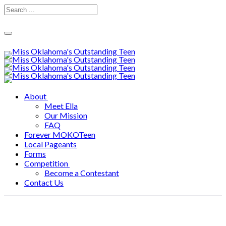
Toggle
navigation
About
Meet Ella
Our Mission
FAQ
Forever MOKOTeen
Local Pageants
Forms
Competition
Become a Contestant
Contact Us