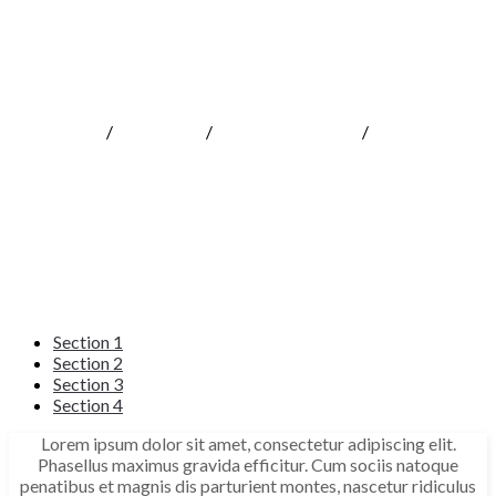
Tabs
MOKOTeen
/
Shortcodes
/
Common Elements
/
Tabs
Section 1
Section 2
Section 3
Section 4
Lorem ipsum dolor sit amet, consectetur adipiscing elit.
Phasellus maximus gravida efficitur. Cum sociis natoque
penatibus et magnis dis parturient montes, nascetur ridiculus