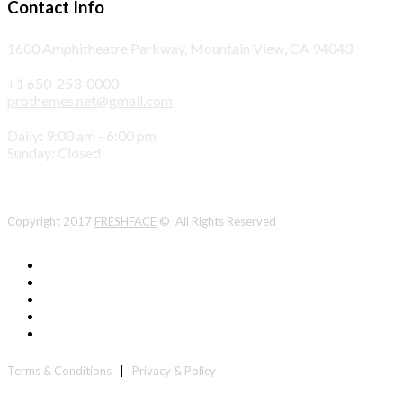
Contact Info
1600 Amphitheatre Parkway, Mountain View, CA 94043
+1 650-253-0000
prothemes.net@gmail.com
Daily: 9:00 am - 6:00 pm
Sunday: Closed
Copyright 2017
FRESHFACE
© All Rights Reserved
Terms & Conditions
|
Privacy & Policy